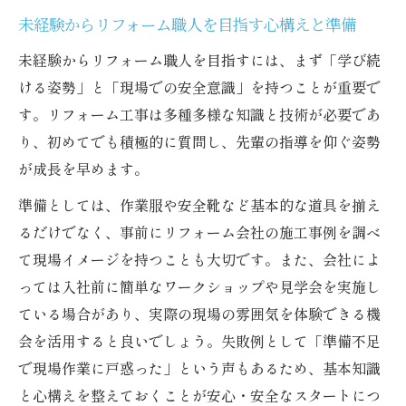
成に最適な理由
未経験からリフォーム職人を目指す心構えと準備
未経験者歓迎の職場環境とその魅力を徹底
未経験からリフォーム職人を目指すには、まず「学び続
解説
ける姿勢」と「現場での安全意識」を持つことが重要で
リフォーム職人になるための応募ポイント
す。リフォーム工事は多種多様な知識と技術が必要であ
とは
り、初めてでも積極的に質問し、先輩の指導を仰ぐ姿勢
が成長を早めます。
ワークショップ参加で得られる実践的な技
術体験
準備としては、作業服や安全靴など基本的な道具を揃え
未経験者募集で重視される人物像と求める
るだけでなく、事前にリフォーム会社の施工事例を調べ
資質
て現場イメージを持つことも大切です。また、会社によ
地域に根ざしたリフォーム職人育成の現場を探
っては入社前に簡単なワークショップや見学会を実施し
る
ている場合があり、実際の現場の雰囲気を体験できる機
会を活用すると良いでしょう。失敗例として「準備不足
リフォーム職人未経験者募集が地域活性化
で現場作業に戸惑った」という声もあるため、基本知識
に貢献する理由
と心構えを整えておくことが安心・安全なスタートにつ
地元ワークショップが担うリフォーム職人