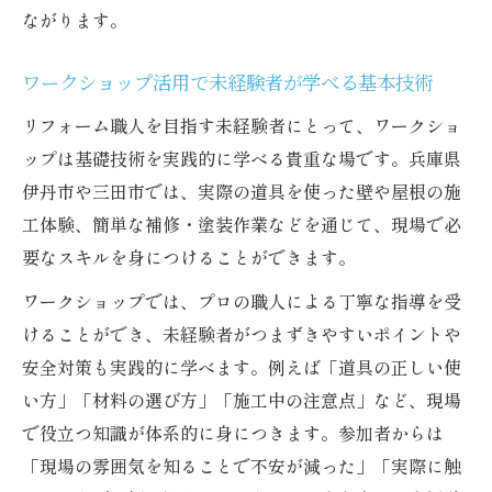
ながります。
育成の役割
未経験から始める職人が現場で学べるスキ
ワークショップ活用で未経験者が学べる基本技術
ルとは
リフォーム職人を目指す未経験者にとって、ワークショ
リフォーム職人育成現場で重視されるチー
ップは基礎技術を実践的に学べる貴重な場です。兵庫県
ムワーク
伊丹市や三田市では、実際の道具を使った壁や屋根の施
ワークショップ現場体験で気づくやりがい
工体験、簡単な補修・塗装作業などを通じて、現場で必
と成長
要なスキルを身につけることができます。
ワークショップ参加で技術と信頼性を学ぶ方法
ワークショップでは、プロの職人による丁寧な指導を受
リフォーム職人未経験者募集とワークショ
けることができ、未経験者がつまずきやすいポイントや
ップの相乗効果
安全対策も実践的に学べます。例えば「道具の正しい使
ワークショップで学ぶリフォーム基礎技術
い方」「材料の選び方」「施工中の注意点」など、現場
と実践力
で役立つ知識が体系的に身につきます。参加者からは
信頼されるリフォーム職人への第一歩を踏
「現場の雰囲気を知ることで不安が減った」「実際に触
み出す