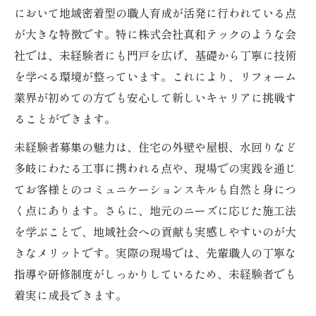
において地域密着型の職人育成が活発に行われている点
う理由
が大きな特徴です。特に株式会社真和テックのような会
リフォーム職人未経験者募集で地域が注目
社では、未経験者にも門戸を広げ、基礎から丁寧に技術
される背景
を学べる環境が整っています。これにより、リフォーム
ワークショップが未経験者に与える実践的
業界が初めての方でも安心して新しいキャリアに挑戦す
な学び
ることができます。
リフォーム職人育成に地域ワークショップ
未経験者募集の魅力は、住宅の外壁や屋根、水回りなど
が重要な理由
多岐にわたる工事に携われる点や、現場での実践を通じ
兵庫県の特色を活かした未経験者向け体験
てお客様とのコミュニケーションスキルも自然と身につ
内容紹介
く点にあります。さらに、地元のニーズに応じた施工法
ワークショップ参加で広がるリフォーム職
を学ぶことで、地域社会への貢献も実感しやすいのが大
人の可能性
きなメリットです。実際の現場では、先輩職人の丁寧な
リフォーム職人を目指すなら未経験者募集へ注
指導や研修制度がしっかりしているため、未経験者でも
目を
着実に成長できます。
リフォーム職人未経験者募集がキャリア形