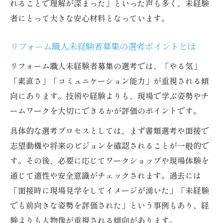
れることで理解が深まった」といった声も多く、未経験
未経験者でも安心のサポート体制が整った
者にとって大きな安心材料となっています。
現場とは
リフォーム職人未経験者募集の選考ポイントとは
ワークショップ参加で身につく職人の信頼
感と対応力
リフォーム職人未経験者募集の選考では、「やる気」
未経験者募集の現状とリフォーム業界の未来
「素直さ」「コミュニケーション能力」が重視される傾
リフォーム職人未経験者募集が増加する業
向にあります。技術や経験よりも、現場で学ぶ姿勢やチ
界背景を解説
ームワークを大切にできるかが評価のポイントです。
未経験者が活躍できるリフォーム業界の最
具体的な選考プロセスとしては、まず書類選考や面接で
新動向
志望動機や将来のビジョンを確認されることが一般的で
リフォーム職人になりたい方への今後のチ
す。その後、必要に応じてワークショップや現場体験を
ャンス
通じて適性や安全意識がチェックされます。過去には
「面接時に現場見学をしてイメージが湧いた」「未経験
ワークショップ体験が未経験者の未来を切
でも前向きな姿勢を評価された」という事例もあり、経
り開く理由
験よりも人物像が重視される傾向があります。
リフォーム業界に求められる新しい人材像