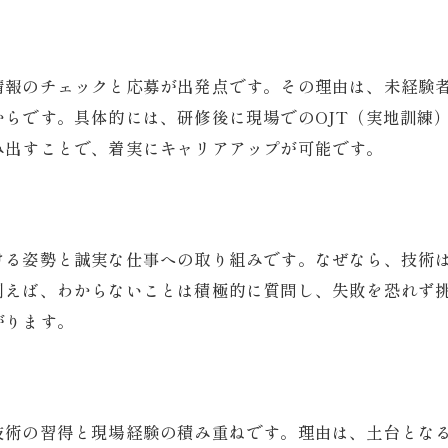
未経験からの応募で得られるサポート体制
新しいキャリアに未経験者募集が拡大中
職人系仕事の未経験者募集が増加中
情報のチェックと応募が出発点です。その理由は、未経験
リフォーム職人も未経験から挑戦可能
らです。具体的には、研修後に現場でのOJT（実地訓練
み出すことで、着実にキャリアアップが可能です。
未経験者歓迎の求人が多い理由とは
ものづくり職人で新しい働き方を実現
手に職をつけたい人に最適な環境
未経験者募集の現状と今後の動向
ける姿勢と誠実な仕事への取り組みです。なぜなら、技術
手に職をつける職人系仕事の魅力とは
例えば、わからないことは積極的に質問し、失敗を恐れず
がります。
リフォーム職人の手に職をつける強み
未経験者募集で広がる職人の世界
ものづくり職人のやりがいと魅力
職人系の仕事で安定したキャリアを築く
技術の習得と現場経験の積み重ねです。理由は、土台とな