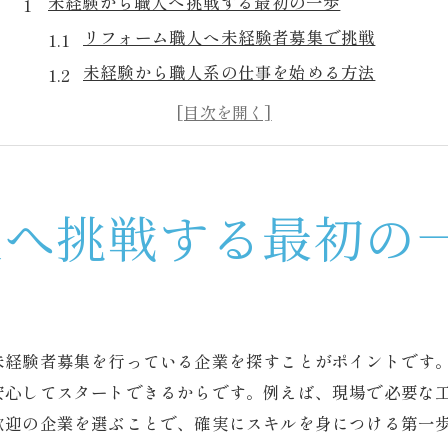
未経験から職人へ挑戦する最初の一歩
リフォーム職人へ未経験者募集で挑戦
未経験から職人系の仕事を始める方法
ものづくり職人に必要な心構えとは
手に職をつける職人になる第一歩
未経験者が安心して応募できる理由
職人になりたい女性も歓迎される環境
人へ挑戦する最初の
リフォーム職人を目指すなら今がチャンス
リフォーム職人の未経験者募集が拡大中
職人系の仕事で今注目を集める理由
未経験からリフォーム職人になる流れ
未経験者募集を行っている企業を探すことがポイントです
リフォーム職人の魅力と将来性を解説
安心してスタートできるからです。例えば、現場で必要な
女性のリフォーム職人が増えている背景
歓迎の企業を選ぶことで、確実にスキルを身につける第一