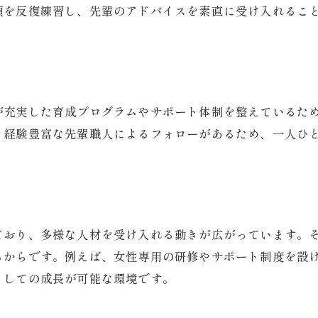
順を反復練習し、先輩のアドバイスを素直に受け入れるこ
女性が職人として活躍できる理由
未経験から始める職人職のメリット
ものづくり職人として女性が活躍できる理由
女性がリフォーム職人として輝く時代
未経験者募集で女性職人が増加中
が充実した育成プログラムやサポート体制を整えているた
、経験豊富な先輩職人によるフォローがあるため、一人ひ
職人系の仕事で性別を問わず活躍可能
伝統工芸職人にも女性の道が開かれる
未経験から始める女性の職人キャリア
ものづくり職人で実現する柔軟な働き方
ており、多様な人材を受け入れる動きが広がっています。
プログラム未経験者が選ぶ成長の道筋
るからです。例えば、女性専用の研修やサポート制度を設
リフォーム職人もプログラム未経験者歓迎
としての成長が可能な環境です。
未経験者募集で学ぶ成長のポイント
プログラミングと職人技の共通点とは