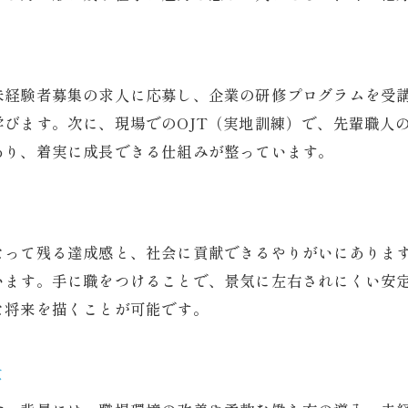
手に職をつけるための学びと実践方法
ものづくり職人で長く働くコツとは
女性が未経験から職人に転身する手順
未経験者募集の求人に応募し、企業の研修プログラムを受
びます。次に、現場でのOJT（実地訓練）で、先輩職人
未経験者募集で得るキャリアアップの道
あり、着実に成長できる仕組みが整っています。
なって残る達成感と、社会に貢献できるやりがいにありま
います。手に職をつけることで、景気に左右されにくい安
な将来を描くことが可能です。
景