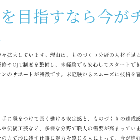
未経験からものづくり職人を目指す方法
人を目指すなら今が
職人系の仕事でスキルアップする道
未経験から成長できるサポート体制
転職活動で注目される職人系の仕事とは
中
リフォーム職人が転職市場で人気の理由
年々拡大しています。理由は、ものづくり分野の人材不足
未経験者募集が多い職人系職種の特徴
修やOJT制度を整備し、未経験でも安心してスタートで
職人になりたい人におすすめの仕事
マンのサポートが特徴です。未経験からスムーズに技術を
ものづくり職人の将来性と安定性
女性も歓迎される職人系求人の魅力
職人系の仕事で成功する転職のコツ
未経験から始める職人キャリア成功の秘訣
、手に職をつけて長く働ける安定感と、ものづくりの達成感
リフォーム職人未経験者募集を活用しよう
ムや伝統工芸など、多様な分野で職人の需要が高まってい
分の力で形に残す仕事に魅力を感じる人にとって、今が絶
未経験から職人になるためのポイント