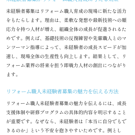
学ぶ
未経験者募集はリフォーム職人育成の現場に新たな活力
未経験者の不安を払拭する環境づくりの工
をもたらします。理由は、柔軟な発想や最新技術への順
夫
応力を持つ人材が増え、組織全体の成長が促進されるた
自発性を育む現場指導のポイントとは
めです。例えば、基礎技術の反復練習や先輩職人とのマ
未経験者募集で重視する自発性育成の方法
ンツーマン指導によって、未経験者の成長スピードが加
速し、現場全体の生産性も向上します。結果として、リ
リフォーム職人未経験者募集と現場指導の
フォーム業界の将来を担う即戦力人材の創出につながり
連携
ます。
自発性を伸ばすリフォーム職人育成の実践
法
リフォーム職人未経験者募集の魅力を伝える方法
未経験者が挑戦しやすい指導環境の作り方
リフォーム職人未経験者募集の魅力を伝えるには、成長
現場で活きるリフォーム職人育成指導の秘
支援体制や研修プログラムの具体的内容を明示すること
訣
が重要です。なぜなら、未経験者は「本当に自分でもで
未経験者募集と自発性向上のためのサポー
きるのか」という不安を抱きやすいためです。例とし
ト