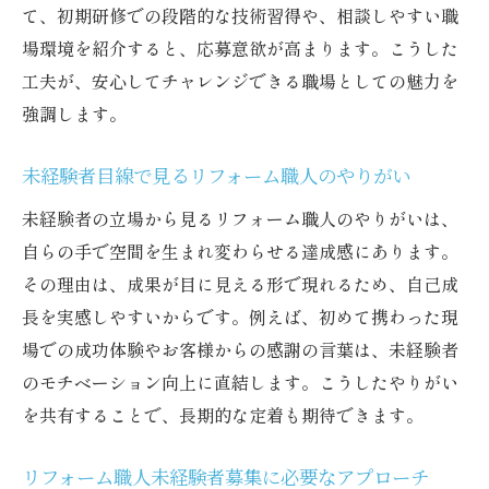
て、初期研修での段階的な技術習得や、相談しやすい職
リフォーム職人育成に役立つ実践的アプローチ
場環境を紹介すると、応募意欲が高まります。こうした
未経験者募集を成功させる育成アプローチ
工夫が、安心してチャレンジできる職場としての魅力を
集
強調します。
リフォーム職人未経験者募集と実践事例の
紹介
未経験者目線で見るリフォーム職人のやりがい
効果的なリフォーム職人育成のアプローチ
未経験者の立場から見るリフォーム職人のやりがいは、
法
自らの手で空間を生まれ変わらせる達成感にあります。
未経験者が成長する実践的サポートの工夫
その理由は、成果が目に見える形で現れるため、自己成
リフォーム職人未経験者募集の現場活用方
長を実感しやすいからです。例えば、初めて携わった現
法
場での成功体験やお客様からの感謝の言葉は、未経験者
のモチベーション向上に直結します。こうしたやりがい
未経験者育成で成果を出す実践ポイント
を共有することで、長期的な定着も期待できます。
リフォーム職人未経験者募集に必要なアプローチ