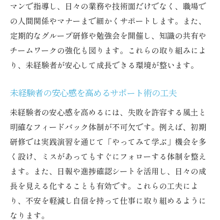
マンで指導し、日々の業務や技術面だけでなく、職場で
理
の人間関係やマナーまで細かくサポートします。また、
人材育成で大切な即戦力化のコツを紹介
定期的なグループ研修や勉強会を開催し、知識の共有や
リフォーム職人未経験者募集の成功事例に
チームワークの強化も図ります。これらの取り組みによ
学ぶ
り、未経験者が安心して成長できる環境が整います。
即戦力へ導く育成プロセスの見直しポイン
ト
未経験者の安心感を高めるサポート術の工夫
初めてでも安心できるサポート体制の実際
未経験者の安心感を高めるには、失敗を許容する風土と
リフォーム職人未経験者募集と手厚いサポ
明確なフィードバック体制が不可欠です。例えば、初期
ート事例
研修では実践演習を通じて「やってみて学ぶ」機会を多
未経験者が安心するサポート体制の整備方
く設け、ミスがあってもすぐにフォローする体制を整え
法
ます。また、日報や進捗確認シートを活用し、日々の成
リフォーム職人未経験者募集時のフォロー
長を見える化することも有効です。これらの工夫によ
体制
り、不安を軽減し自信を持って仕事に取り組めるように
未経験者に寄り添う現場サポートの工夫と
なります。