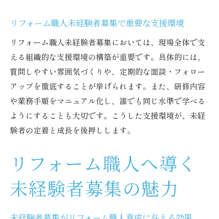
は
リフォーム職人未経験者募集で重要な支援環境
サポート体制強化がリフォーム職人育成を
促進
リフォーム職人未経験者募集においては、現場全体で支
未経験者募集で重視すべき安心サポート内
える組織的な支援環境の構築が重要です。具体的には、
容
質問しやすい雰囲気づくりや、定期的な面談・フォロー
アップを徹底することが挙げられます。また、研修内容
未経験者が定着する育成環境づくりのコツ
や業務手順をマニュアル化し、誰でも同じ水準で学べる
リフォーム職人未経験者募集と定着環境の
ようにすることも大切です。こうした支援環境が、未経
関係性
験者の定着と成長を後押しします。
未経験者が長く働ける育成環境の築き方
定着率向上に役立つリフォーム職人育成施
リフォーム職人へ導く
策
未経験者募集の魅力
未経験者募集から育成環境までの流れを解
説
リフォーム職人未経験者募集の定着実例に
未経験者募集がリフォーム職人育成に与える効果