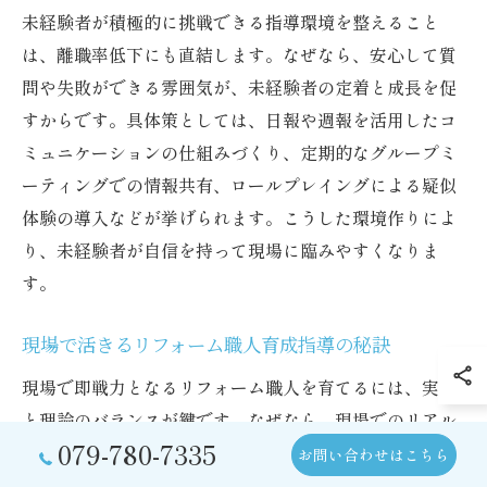
未経験者が積極的に挑戦できる指導環境を整えること
は、離職率低下にも直結します。なぜなら、安心して質
問や失敗ができる雰囲気が、未経験者の定着と成長を促
すからです。具体策としては、日報や週報を活用したコ
ミュニケーションの仕組みづくり、定期的なグループミ
ーティングでの情報共有、ロールプレイングによる疑似
体験の導入などが挙げられます。こうした環境作りによ
り、未経験者が自信を持って現場に臨みやすくなりま
す。
現場で活きるリフォーム職人育成指導の秘訣
現場で即戦力となるリフォーム職人を育てるには、実務
と理論のバランスが鍵です。なぜなら、現場でのリアル
079-780-7335
な課題解決力と、基本技術の理解が両立して初めて一人
お問い合わせはこちら
前になれるからです。具体的には、先輩職人による実践