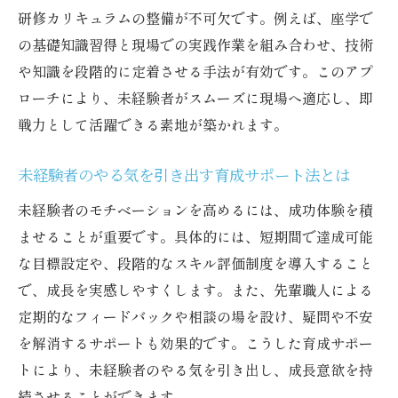
未経験者募集がリフォーム職人育成に与え
研修カリキュラムの整備が不可欠です。例えば、座学で
る効果
の基礎知識習得と現場での実践作業を組み合わせ、技術
リフォーム職人未経験者募集の魅力を伝え
や知識を段階的に定着させる手法が有効です。このアプ
る方法
ローチにより、未経験者がスムーズに現場へ適応し、即
未経験者目線で見るリフォーム職人のやり
戦力として活躍できる素地が築かれます。
がい
未経験者のやる気を引き出す育成サポート法とは
リフォーム職人未経験者募集に必要なアプ
ローチ
未経験者のモチベーションを高めるには、成功体験を積
未経験者が安心する募集内容の工夫とは
ませることが重要です。具体的には、短期間で達成可能
リフォーム職人未経験者募集とキャリア支
な目標設定や、段階的なスキル評価制度を導入すること
援
で、成長を実感しやすくします。また、先輩職人による
定期的なフィードバックや相談の場を設け、疑問や不安
現場で活躍する力を引き出す研修の工夫
を解消するサポートも効果的です。こうした育成サポー
未経験者募集に最適なリフォーム職人研修
トにより、未経験者のやる気を引き出し、成長意欲を持
設計
続させることができます。