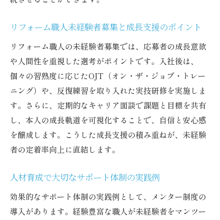
リフォーム職人未経験者募集と現場研修の
連携
リフォーム職人未経験者募集と成長支援のポイント
実践力を伸ばすリフォーム職人育成研修の
リフォーム職人の未経験者募集では、応募者の成長意欲
秘訣
や人間性を重視した選考がポイントです。入社後は、
未経験者の成長を促すOJTの工夫例
個々の習熟度に応じたOJT（オン・ザ・ジョブ・トレー
リフォーム職人未経験者募集で問われる研
ニング）や、反復練習を取り入れた実技研修を実施しま
修内容
す。さらに、定期的なキャリア面談で課題と目標を共有
未経験者が自信を持てる研修体制の構築法
し、本人の成長軌道を可視化することで、自信と安心感
即戦力に変える育成の秘訣を徹底解説
を醸成します。こうした成長支援の積み重ねが、未経験
未経験者募集から即戦力育成への実践ステ
者の定着率向上に直結します。
ップ
人材育成で大切なサポート体制の実践例
リフォーム職人未経験者募集と現場力強化
の関係
効果的なサポート体制の実践例として、メンター制度の
導入があります。経験豊富な職人が未経験者をマンツー
未経験者を即戦力化する育成ポイントの整