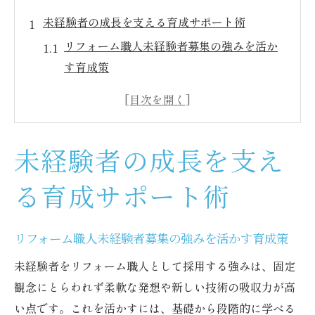
未経験者の成長を支える育成サポート術
リフォーム職人未経験者募集の強みを活か
す育成策
未経験者のやる気を引き出す育成サポート
法とは
リフォーム職人未経験者募集と成長支援の
未経験者の成長を支え
ポイント
人材育成で大切なサポート体制の実践例
る育成サポート術
未経験者の安心感を高めるサポート術の工
夫
リフォーム職人未経験者募集の強みを活かす育成策
リフォーム職人未経験者募集で重要な支援
未経験者をリフォーム職人として採用する強みは、固定
環境
観念にとらわれず柔軟な発想や新しい技術の吸収力が高
リフォーム職人へ導く未経験者募集の魅力
い点です。これを活かすには、基礎から段階的に学べる