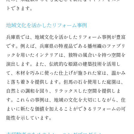
トできます。
未経験者向けのリフォーム訓練プログラム
兵庫県でのリフォーム業界の現状
地域文化を活かしたリフォーム事例
リフォーム職人としてのキャリアビジョン
兵庫県では、地域文化を活かしたリフォーム事例が豊富
初めてのプロジェクトでの体験談
です。例えば、兵庫県の特産品である播州織のファブリ
失敗から学ぶリフォームの教訓
ックを用いたインテリアは、独特の風合いを持つ空間を
目標達成に向けたステップバイステップガ
演出します。また、伝統的な姫路の建築技術を活用し
イド
て、木材を巧みに使った仕上げが施された家は、温かみ
兵庫県で職人としての可能性を広げるリフォー
と落ち着きを提供します。但馬の石を使用した庭園は、
ムのススメ
自然との調和を図り、リラックスした空間を提供しま
リフォーム業界におけるキャリアアップの
す。これらの事例は、地域の文化を大切にしながら、住
道
まいに新たな価値を加えることができるリフォームの可
能性を示しています。
多様なリフォーム技術の習得
兵庫県でのネットワーク構築の重要性