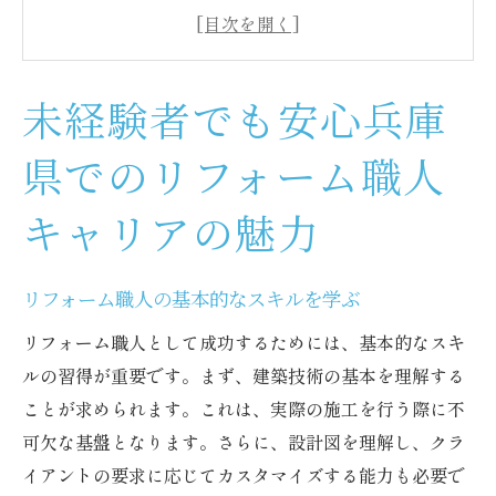
カスタマーサポートを通じた安心感
兵庫県でのリフォーム求人の特徴
地域文化を活かしたリフォーム事例
未経験者でも安心兵庫
未経験者のためのトレーニングプログラム
リフォーム業界でのキャリアパス
県でのリフォーム職人
兵庫県でリフォーム職人として新しい自分を見
キャリアの魅力
つける方法
自己成長を促すリフォームの魅力
リフォーム職人の基本的なスキルを学ぶ
リフォームでの創造的なチャレンジ
リフォーム職人として成功するためには、基本的なスキ
兵庫県内のリフォームプロジェクト参加方
ルの習得が重要です。まず、建築技術の基本を理解する
法
ことが求められます。これは、実際の施工を行う際に不
職場でのコミュニケーションスキルの向上
可欠な基盤となります。さらに、設計図を理解し、クラ
地域活動を通じた自己表現の方法
イアントの要求に応じてカスタマイズする能力も必要で
リフォーム業界での長期的な成長戦略