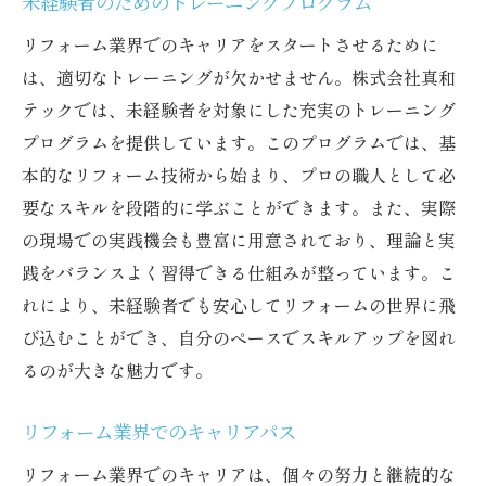
未経験者のためのトレーニングプログラム
リフォームを通じたビジネスチャンスの拡
リフォーム業界でのキャリアをスタートさせるために
大
は、適切なトレーニングが欠かせません。株式会社真和
他業種との連携による新たな可能性
テックでは、未経験者を対象にした充実のトレーニング
地域社会での信頼構築の方法
プログラムを提供しています。このプログラムでは、基
クリエイティブな職場環境未経験者歓迎の兵庫
本的なリフォーム技術から始まり、プロの職人として必
県リフォーム業界で未来を描く
要なスキルを段階的に学ぶことができます。また、実際
働きやすいリフォーム職場の特徴
の現場での実践機会も豊富に用意されており、理論と実
未経験者が成長できる職場環境
践をバランスよく習得できる仕組みが整っています。こ
職場でのクリエイティブ活動の実践例
れにより、未経験者でも安心してリフォームの世界に飛
び込むことができ、自分のペースでスキルアップを図れ
社員の意見が尊重されるリフォーム業界
るのが大きな魅力です。
新しいアイデアを生み出す職場文化
職場での学びを活かしたキャリア形成
リフォーム業界でのキャリアパス
リフォーム業界でのキャリアは、個々の努力と継続的な