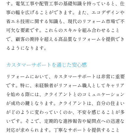
す。電気工事や配管工事の基礎知識を持っていると、仕
地域に貢献兵庫県でリフォームを通じて社会に
事の幅を広げることができます。また、エコデザインや
役立つキャリアを築こう
省エネ技術に関する知識も、現代のリフォーム市場で不
地域密着型リフォームの重要性
可欠な要素です。これらのスキルを組み合わせること
リフォームを通じた地域経済の活性化
で、顧客の期待を超える高品質なリフォームを提供でき
るようになります。
環境に優しいリフォームの推進
地元住民との連携によるプロジェクト成功
カスタマーサポートを通じた安心感
ボランティア活動としてのリフォーム
リフォームにおいて、カスタマーサポートは非常に重要
リフォームを通じた社会貢献の実例
です。特に、未経験者がリフォーム職人としてキャリア
リフォームの魅力未経験者歓迎兵庫県でクリエ
を始める際には、クライアントとのコミュニケーション
イティブな仕事を始めよう
が成功の鍵となります。クライアントは、自分の住まい
リフォームで得られる創造的な満足感
がどのように変わっていくのか、不安を感じることが多
兵庫県の独自性を活かしたデザイン
いです。そこで、定期的な進捗報告や疑問点への迅速な
未経験者が初めて取り組むプロジェクトの
対応が求められます。丁寧なサポートを提供すること