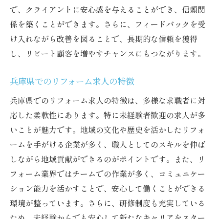
楽しみ
で、クライアントに安心感を与えることができ、信頼関
カスタマイズ可能なリフォームの魅力
係を築くことができます。さらに、フィードバックを受
け入れながら改善を図ることで、長期的な信頼を獲得
チームワークを活かした働き方
し、リピート顧客を増やすチャンスにもつながります。
創造力を活かしたリフォームの成功事例
地域と共に成長兵庫県でリフォーム職人として
兵庫県でのリフォーム求人の特徴
の新たな一歩を踏み出す
兵庫県でのリフォーム求人の特徴は、多様な求職者に対
地域連携を深めるリフォームの取り組み
応した柔軟性にあります。特に未経験者歓迎の求人が多
兵庫県での地域イベントへの参加
いことが魅力です。地域の文化や歴史を活かしたリフォ
リフォームを通じた地域の発展
ームを手がける企業が多く、職人としてのスキルを伸ば
地元企業とのコラボレーションの可能性
しながら地域貢献ができるのがポイントです。また、リ
地域住民の声を反映したリフォーム
フォーム業界ではチームでの作業が多く、コミュニケー
地域と共に成長する職人の役割
ション能力を活かすことで、安心して働くことができる
環境が整っています。さらに、研修制度も充実している
未経験からの挑戦兵庫県でリフォーム職人とし
ため、未経験からでも安心して新たなキャリアをスター
てのキャリアをスタート