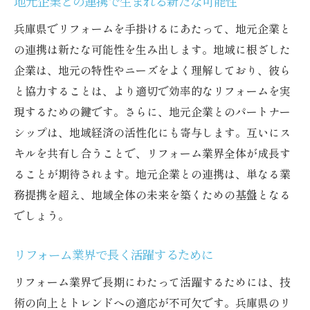
地元企業との連携で生まれる新たな可能性
新たな挑戦を支えるサポート体制
兵庫県でリフォームを手掛けるにあたって、地元企業と
技術革新とリフォームの未来
の連携は新たな可能性を生み出します。地域に根ざした
企業は、地元の特性やニーズをよく理解しており、彼ら
伝統技術を活用した現代のリフォーム
と協力することは、より適切で効率的なリフォームを実
熟練の腕を活かすプロジェクトの数々
現するための鍵です。さらに、地元企業とのパートナー
挑戦し続けることで得られる成長
シップは、地域経済の活性化にも寄与します。互いにス
キルを共有し合うことで、リフォーム業界全体が成長す
ることが期待されます。地元企業との連携は、単なる業
務提携を超え、地域全体の未来を築くための基盤となる
でしょう。
リフォーム業界で長く活躍するために
リフォーム業界で長期にわたって活躍するためには、技
術の向上とトレンドへの適応が不可欠です。兵庫県のリ