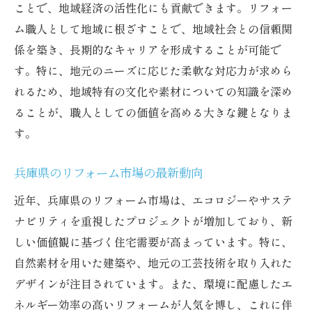
ことで、地域経済の活性化にも貢献できます。リフォー
人
ム職人として地域に根ざすことで、地域社会との信頼関
リフォームで叶える理想の住まい
係を築き、長期的なキャリアを形成することが可能で
室内装飾のトレンドと実践例
す。特に、地元のニーズに応じた柔軟な対応力が求めら
れるため、地域特有の文化や素材についての知識を深め
リフォームがもたらす生活の変化
ることが、職人としての価値を高める大きな鍵となりま
持続可能なリフォームの取り組み
す。
快適性を高める最新技術の導入
職人の視点で見るリフォームの価値
兵庫県のリフォーム市場の最新動向
兵庫県でクリエイティブなリフォーム業界に飛
近年、兵庫県のリフォーム市場は、エコロジーやサステ
び込む
ナビリティを重視したプロジェクトが増加しており、新
デザインの自由度を活かしたリフォーム
しい価値観に基づく住宅需要が高まっています。特に、
クリエイティビティを発揮するための環境
自然素材を用いた建築や、地元の工芸技術を取り入れた
新しいアイデアを実現するプロジェクト
デザインが注目されています。また、環境に配慮したエ
リフォームの現場で求められる創造性
ネルギー効率の高いリフォームが人気を博し、これに伴