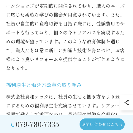
ークショップが定期的に開催されており、職人のニーズ
に応じた柔軟な学びの機会が用意されています。また、
社員が自主的に資格取得を目指す際には、受験費用のサ
ポートも行っており、個々のキャリアパスを実現するた
めの環境が整っています。このような教育体制を通じ
て、職人たちは常に新しい知識と技術を身につけ、お客
様により良いリフォームを提供することができるように
なります。
福利厚生と働き方改革の取り組み
株式会社真和テックは、社員の生活と働き方をより豊か
にするための福利厚生を充実させています。リフォーム
業界で働く上で重要なのは、長時間の労働を合理化し、
079-780-7335
健康的なバランスを保つことです。同社は、柔軟な勤務
お問い合わせはこちら
時間制度やリモートワークの推進といった働き方改革を