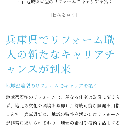
地域密着型のリフォームでキャリアを築く
兵庫県のリフォーム市場の最新動向
求められる職人のスキルと資格
リフォーム職人としての成長機会
兵庫県でリフォーム職
地元企業との連携で生まれる新たな可能性
リフォーム業界で長く活躍するために
人の新たなキャリアチ
リフォームで地域文化を生かす兵庫の職人募集
ャンスが到来
兵庫の伝統とモダンを融合させたデザイン
地域文化をリフォームにどう活かすか
地域密着型のリフォームでキャリアを築く
歴史的建造物のリフォームの役割
地域密着型のリフォームは、単なる住宅の改修に留まら
地元材料を使ったリフォームの魅力
ず、地元の文化や環境を考慮した持続可能な開発を目指
文化遺産を守るリフォーム技術
します。兵庫県では、地域の特性を活かしたリフォーム
地域の特性を活かしたリフォーム事例
が非常に求められており、地元の素材や技術を活用する
住まいを一新するリフォームの魅力と兵庫の職