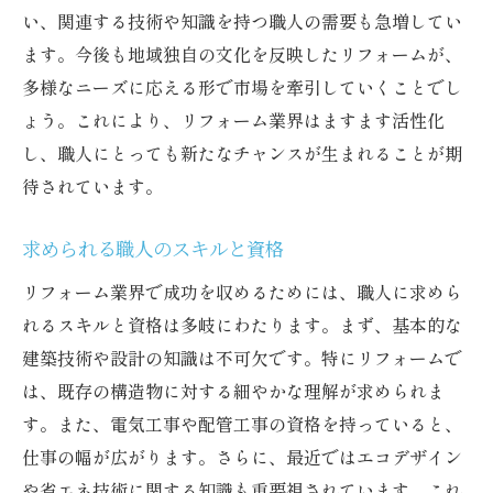
い、関連する技術や知識を持つ職人の需要も急増してい
異業種からの転職者にも開かれた可能性
ます。今後も地域独自の文化を反映したリフォームが、
成功するリフォームプロジェクトの秘訣
多様なニーズに応える形で市場を牽引していくことでし
真和テック兵庫でのリフォーム職人募集の詳細
ょう。これにより、リフォーム業界はますます活性化
募集要項と必要な資格・経験
し、職人にとっても新たなチャンスが生まれることが期
真和テックが提供するキャリアパス
待されています。
働きやすい職場環境の魅力
社員教育プログラムとスキルアップ
求められる職人のスキルと資格
福利厚生と働き方改革の取り組み
リフォーム業界で成功を収めるためには、職人に求めら
応募方法と選考プロセス
れるスキルと資格は多岐にわたります。まず、基本的な
建築技術や設計の知識は不可欠です。特にリフォームで
リフォームで新しい未来を築く兵庫の職人へ
は、既存の構造物に対する細やかな理解が求められま
未来を見据えた職人の役割
す。また、電気工事や配管工事の資格を持っていると、
リフォームがもたらす地域社会への貢献
仕事の幅が広がります。さらに、最近ではエコデザイン
環境に優しいリフォームの必要性
や省エネ技術に関する知識も重要視されています。これ