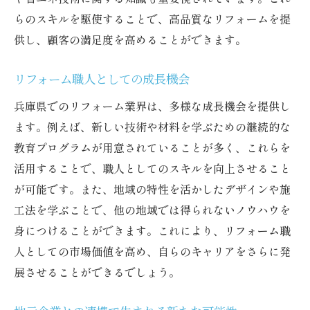
次世代に繋げる技術と知識の継承
らのスキルを駆使することで、高品質なリフォームを提
リフォーム職人が目指す未来の住まい
供し、顧客の満足度を高めることができます。
地域と共に成長するリフォーム産業
リフォーム職人としての成長機会
兵庫県リフォームで地域の自然を取り入れたデ
ザインの可能性
兵庫県でのリフォーム業界は、多様な成長機会を提供し
自然素材を活かしたリフォームの提案
ます。例えば、新しい技術や材料を学ぶための継続的な
教育プログラムが用意されていることが多く、これらを
エコフレンドリーなデザインの追求
活用することで、職人としてのスキルを向上させること
景観を重視したリフォームの実例
が可能です。また、地域の特性を活かしたデザインや施
自然と調和する住まいづくりの重要性
工法を学ぶことで、他の地域では得られないノウハウを
地域の自然美を取り入れる考え方
身につけることができます。これにより、リフォーム職
環境保護とリフォームの両立
人としての市場価値を高め、自らのキャリアをさらに発
あなたの技術を活かす兵庫でのリフォーム職人
展させることができるでしょう。
の挑戦
職人の技術が求められる理由