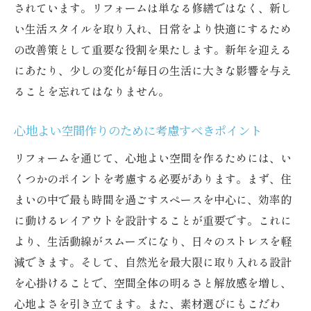
されています。リフォームは単なる修繕ではなく、新し
リフォームで叶える居心地の良い住まい
い生活スタイルを取り入れ、日常をより快適にするため
おしゃれなリフォームで年末年始を楽しむ
の改善策として重要な役割を果たします。新年を迎える
兵庫県の伝統と現代を融合したデザイン
にあたり、少しの変化が毎日の生活に大きな影響を与え
兵庫県での大晦日に理想的なリフォーム空間を
ることを忘れてはなりません。
実現するには
リフォーム前に考えるべき重要な要素
心地よい空間作りのために考慮すべきポイント
予算設定とコスト効率の良いプラン
リフォームを通じて、心地よい空間を作るためには、い
プロフェッショナルの力を借りたリフォー
くつかのポイントを考慮する必要があります。まず、住
ム
まいの中で最も時間を過ごすスペースを中心に、効率的
兵庫県の気候に適した住まい作り
に動けるレイアウトを設計することが重要です。これに
より、生活動線がスムーズになり、日々のストレスを軽
リフォームによる機能性向上の実例
減できます。そして、自然光を最大限に取り入れる設計
家族全員が満足する空間作りの工夫
を心掛けることで、空間全体の明るさと解放感を増し、
大晦日に合わせた兵庫県の魅力的なリフォーム
心地よさを引き立てます。また、素材選びにもこだわ
プラン