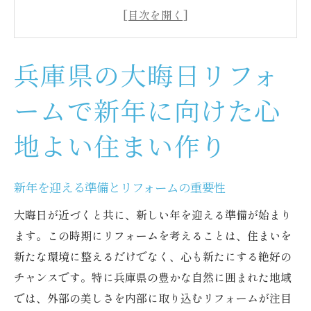
心地よい空間作りのために考慮すべきポイ
ント
兵庫県の自然を取り入れたデザインの魅力
兵庫県の大晦日リフォ
リフォームで日常に新たな価値を与える工
夫
ームで新年に向けた心
大晦日に向けたリフォームのスケジュール
地よい住まい作り
管理
成功するリフォーム計画の立て方
リフォームで迎える兵庫県の大晦日新しい年の
新年を迎える準備とリフォームの重要性
幕開けを華やかに
大晦日が近づくと共に、新しい年を迎える準備が始まり
新年のスタートを鮮やかにする色選び
ます。この時期にリフォームを考えることは、住まいを
兵庫県ならではの素材を活かしたリフォー
新たな環境に整えるだけでなく、心も新たにする絶好の
ム
チャンスです。特に兵庫県の豊かな自然に囲まれた地域
では、外部の美しさを内部に取り込むリフォームが注目
家族が集う空間の再設計アイデア