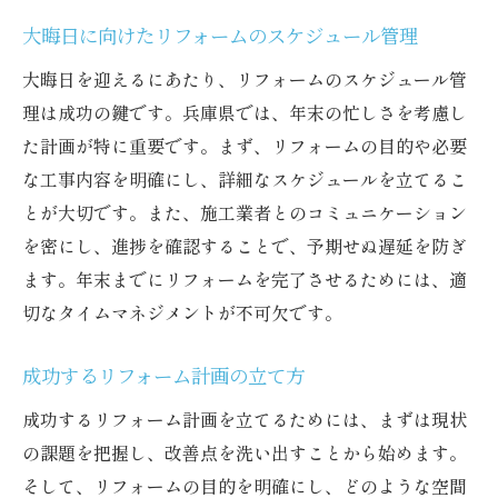
自然を取り入れたリフォームの魅力
大晦日に向けたリフォームのスケジュール管理
兵庫県の四季を感じる住まい作り
大晦日を迎えるにあたり、リフォームのスケジュール管
エコフレンドリーなリフォームの提案
理は成功の鍵です。兵庫県では、年末の忙しさを考慮し
た計画が特に重要です。まず、リフォームの目的や必要
自然素材を活かしたインテリアデザイン
な工事内容を明確にし、詳細なスケジュールを立てるこ
リフォームで実現する自然と心の調和
とが大切です。また、施工業者とのコミュニケーション
地域環境に配慮した住まいのリフォーム
を密にし、進捗を確認することで、予期せぬ遅延を防ぎ
大晦日を彩る兵庫県の新しいリフォームの提案
ます。年末までにリフォームを完了させるためには、適
家全体をトータルコーディネートする方法
切なタイムマネジメントが不可欠です。
クリエイティブなリフォームで大晦日を楽
しむ
成功するリフォーム計画の立て方
兵庫県の季節に合わせた空間演出のコツ
成功するリフォーム計画を立てるためには、まずは現状
未来を見据えた革新的なリフォームプラン
の課題を把握し、改善点を洗い出すことから始めます。
年末年始を快適に過ごすための改良点
そして、リフォームの目的を明確にし、どのような空間