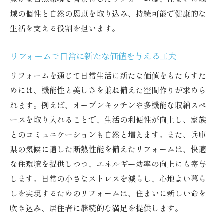
兵庫県ならではの文化を活かしたリフォー
域の個性と自然の恩恵を取り込み、持続可能で健康的な
ム
生活を支える役割を担います。
新年に向けた兵庫県の大晦日リフォームで住ま
リフォームで日常に新たな価値を与える工夫
いを一新
リフォームで叶える新しい年の抱負
リフォームを通じて日常生活に新たな価値をもたらすた
めには、機能性と美しさを兼ね備えた空間作りが求めら
住まいを一新するためのステップバイステ
れます。例えば、オープンキッチンや多機能な収納スペ
ップガイド
ースを取り入れることで、生活の利便性が向上し、家族
リフォーム後に期待できるライフスタイル
とのコミュニケーションも自然と増えます。また、兵庫
の変化
県の気候に適した断熱性能を備えたリフォームは、快適
家族の健康を考えた住まい作り
な住環境を提供しつつ、エネルギー効率の向上にも寄与
兵庫県で実現する理想の住まいの形
します。日常の小さなストレスを減らし、心地よい暮ら
リフォームで迎える新年の楽しみ方
しを実現するためのリフォームは、住まいに新しい命を
兵庫県の自然と調和する大晦日のリフォームア
吹き込み、居住者に継続的な満足を提供します。
イデア