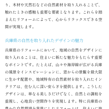
り、木材や天然石などの自然素材を取り入れることで、
季節に合わせたリフォームのポイント
触れたときの感触も重要な要素となります。これらを踏
兵庫県の風土を生かした住まい作り
まえたリフォームによって、心からリラックスできる空
魅力的なインテリアデザインの提案
間が実現します。
リフォームで実現する快適な冬の過ごし方
兵庫県の自然を取り入れたデザインの魅力
大晦日に映える外観の工夫
リフォームがもたらす新しい生活スタイル
兵庫県のリフォームにおいて、地域の自然をデザインに
取り入れることは、住まいに新たな魅力をもたらす重要
リフォームで兵庫県の大晦日を特別な日に変え
なポイントです。たとえば、山々や海岸線が広がる兵庫
る方法
の風景をインスピレーションに、窓からの景観を最大限
特別な日のためのリフォームアイデア
に生かす配置や、地域特有の自然素材を取り入れたイン
お正月を迎えるにふさわしい住まい作り
テリアは、住む人に深い安らぎを提供します。こうした
リフォームで変わる家族の時間の過ごし方
デザインは、単なる美しさだけでなく、自然との調和を
新しい年に向けた特別な空間演出
重視し、心地良い空間作りを実現します。特に兵庫県の
心温まる大晦日を演出するインテリア
豊かな自然環境を背景にしたリフォームは、住まいに地