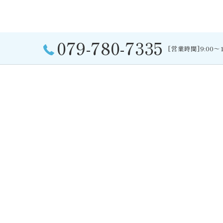
ユニットバス
079-780-7335
[営業時間]9:00～
< 前の記事