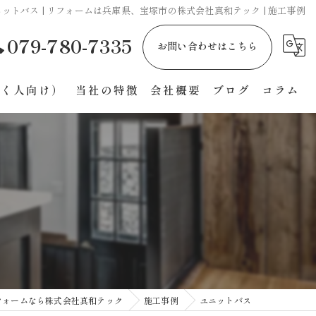
ットバス | リフォームは兵庫県、宝塚市の株式会社真和テック | 施工事例
079-780-7335
お問い合わせはこちら
働く人向け）
当社の特徴
会社概要
ブログ
コラム
飲食店
介護施設
マンション
エクステリア
キッチン
フォームなら株式会社真和テック
施工事例
ユニットバス